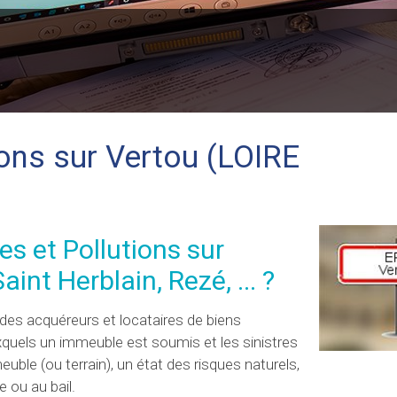
ions sur Vertou (LOIRE
es et Pollutions sur
int Herblain, Rezé, ... ?
on des acquéreurs et locataires de biens
uxquels un immeuble est soumis et les sinistres
euble (ou terrain), un état des risques naturels,
 ou au bail.