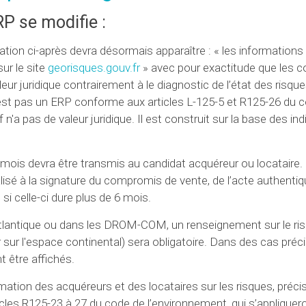
RP se modifie :
ation ci-après devra désormais apparaître : « les informations 
ur le site
georisques.gouv.fr
» avec pour exactitude que les 
eur juridique contrairement à le diagnostic de l’état des risque
t n'est pas un ERP conforme aux articles L-125-5 et R125-26 du 
 n'a pas de valeur juridique. Il est construit sur la base des in
 mois devra être transmis au candidat acquéreur ou locataire.
ualisé à la signature du compromis de vente, de l’acte authenti
si celle-ci dure plus de 6 mois.
e Atlantique ou dans les DROM-COM, un renseignement sur le ris
 sur l'espace continental) sera obligatoire. Dans des cas préc
 être affichés.
rmation des acquéreurs et des locataires sur les risques, préci
icles R125-23 à 27 du code de l’environnement, qui s’appliquer