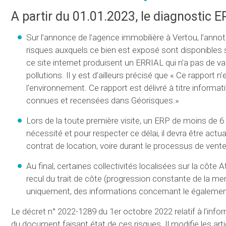
A partir du 01.01.2023, le diagnostic E
Sur l’annonce de l’agence immobilière à Vertou, l’annot
risques auxquels ce bien est exposé sont disponibles s
ce site internet produisent un ERRIAL qui n’a pas de val
pollutions. Il y est d’ailleurs précisé que « Ce rappor
l'environnement. Ce rapport est délivré à titre informatif
connues et recensées dans Géorisques.»
Lors de la toute première visite, un ERP de moins de 6
nécessité et pour respecter ce délai, il devra être act
contrat de location, voire durant le processus de vente 
Au final, certaines collectivités localisées sur la côt
recul du trait de côte (progression constante de la mer
uniquement, des informations concernant le également
Le décret n° 2022-1289 du 1er octobre 2022 relatif à l'info
du document faisant état de ces risques. Il modifie les art