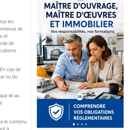
sur les
contenus de
s et
code de
dications
 En cas de
que ou du
que lié au
is
se le contenu
ont à