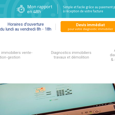
Mon rapport
Simple et facile grâce au paiement 
en 48h
à réception de votre facture
Devis immédiat
Horaires d'ouverture
pour votre diagnostic immobilier
du lundi au vendredi 8h - 18h
 immobiliers vente-
Diagnostics immobiliers
di
tion-gestion
travaux et démolition
& 