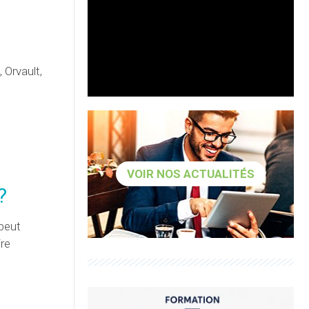
 Orvault,
VOIR NOS ACTUALITÉS
?
 peut
ire