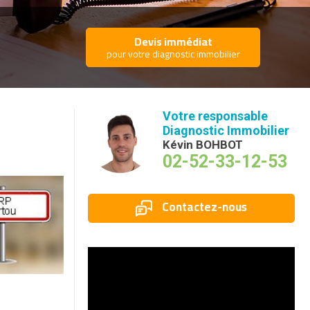
Devis immédiat
pour votre diagnostic immobilier
Votre responsable
Diagnostic Immobilier
Kévin BOHBOT
02-52-33-12-53
Contactez-nous