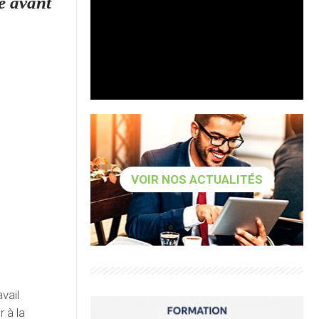
re avant
VOIR NOS ACTUALITÉS
avail
r à la