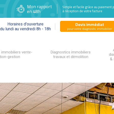
Mon rapport
Simple et facile grâce au paiement 
en 48h
à réception de votre facture
Devis immédiat
Horaires d'ouverture
pour votre diagnostic immobilier
du lundi au vendredi 8h - 18h
 immobiliers vente-
Diagnostics immobiliers
di
tion-gestion
travaux et démolition
& 