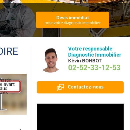
Devis immédiat
pour votre diagnostic immobilier
OIRE
Votre responsable
Diagnostic Immobilier
Kévin BOHBOT
02-52-33-12-53
Contactez-nous