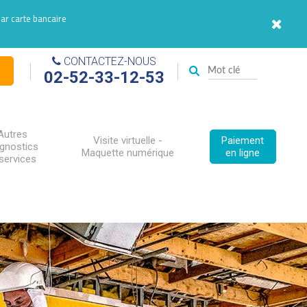
par carte bancaire
CONTACTEZ-NOUS
02-52-33-12-53
Autres
Visite virtuelle -
Paiement
agnostics
Maquette numérique
en ligne
services