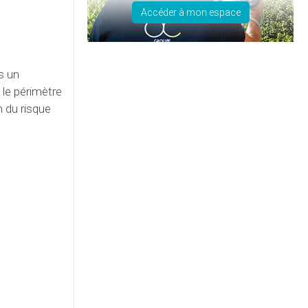
Accéder à mon espace
s un
 le périmètre
n du risque