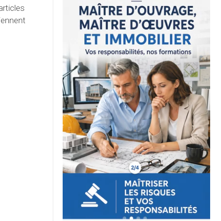
rticles
viennent