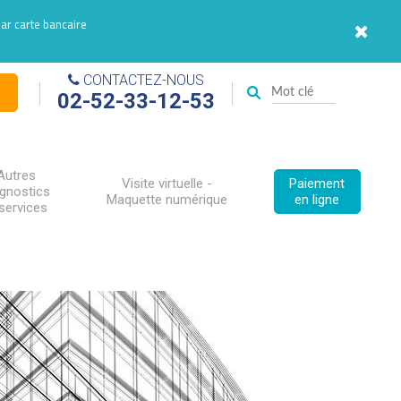
par carte bancaire
CONTACTEZ-NOUS
02-52-33-12-53
Autres
Visite virtuelle -
Paiement
agnostics
Maquette numérique
en ligne
services