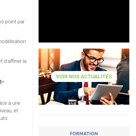
es point par
modélisation
 d'affiner la
VOIR NOS ACTUALITÉS
n-
âce à une
iveau, et
uits