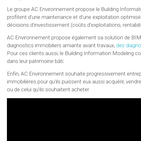
Le groupe AC Environnement propose le Building Information
profitent d’une maintenance et d’une exploitation optimisée
décisions d’investissement (coûts d’exploitations, rentabilit
AC Environnement propose également sa solution de BIM à to
diagnostics immobiliers amiante avant travaux,
des diagno
Pour ces clients aussi, le Building Information Modeling c
dans leur patrimoine bâti.
Enfin, AC Environnement souhaite progressivement entrepre
immobilières pour qu’ils puissent eux aussi acquérir, vendre
ou de celui qu’ils souhaitent acheter.