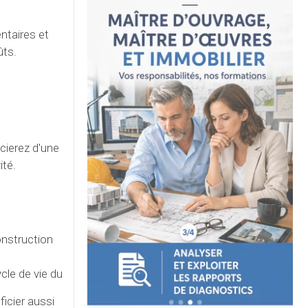
ntaires et
ûts.
cierez d'une
ité.
onstruction
cle de vie du
icier aussi