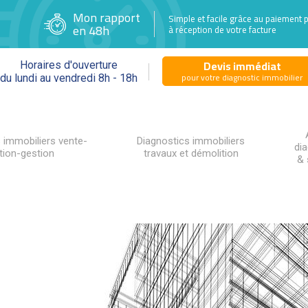
Mon rapport
Simple et facile grâce au paiement 
en 48h
à réception de votre facture
Devis immédiat
Horaires d'ouverture
pour votre diagnostic immobilier
du lundi au vendredi 8h - 18h
 immobiliers vente-
Diagnostics immobiliers
di
tion-gestion
travaux et démolition
& 