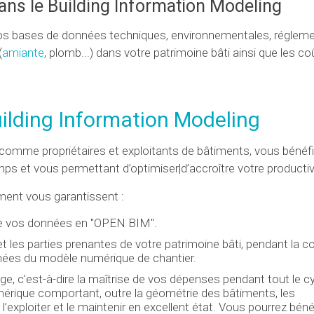
ans le Building Information Modeling
os bases de données techniques, environnementales, régleme
(
amiante
, plomb...) dans votre patrimoine bâti ainsi que les co
uilding Information Modeling
mme propriétaires et exploitants de bâtiments, vous bénéfi
mps et vous permettant d’optimiser|d’accroître votre productiv
ment vous garantissent :
 de vos données en "OPEN BIM".
 les parties prenantes de votre patrimoine bâti, pendant la c
onnées du modèle numérique de chantier.
age, c'est-à-dire la maîtrise de vos dépenses pendant tout le cy
mérique comportant, outre la géométrie des bâtiments, les
exploiter et le maintenir en excellent état. Vous pourrez bénéf