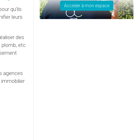
Accéder à mon espace
our qu’ils
ifier leurs
éaliser des
 plomb, etc.
issement
es agences
n immobilier