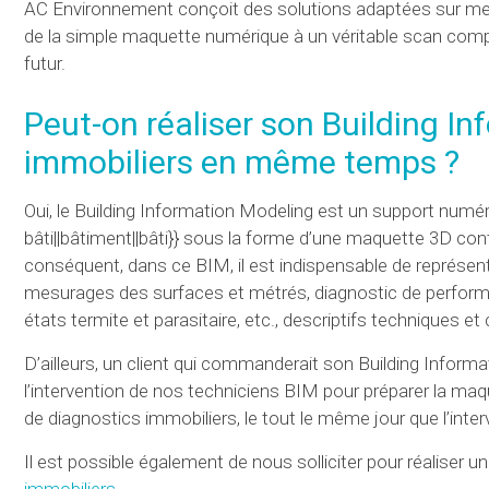
AC Environnement conçoit des solutions adaptées sur mesur
de la simple maquette numérique à un véritable scan compl
futur.
Peut-on réaliser son Building I
immobiliers
en même temps ?
Oui, le Building Information Modeling est un support numé
bâti||bâtiment||bâti}} sous la forme d’une maquette 3D co
conséquent, dans ce BIM, il est indispensable de représente
mesurages des surfaces et métrés, diagnostic de performa
états termite et parasitaire, etc., descriptifs techniques et
D’ailleurs, un client qui commanderait son Building Informa
l’intervention de nos techniciens BIM pour préparer la maq
de diagnostics immobiliers, le tout le même jour que l’inte
Il est possible également de nous solliciter pour réalise