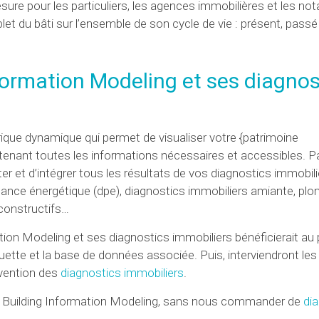
e pour les particuliers, les agences immobilières et les nota
et du bâti sur l’ensemble de son cycle de vie : présent, pass
nformation Modeling et
ses diagnos
rique dynamique qui permet de visualiser votre {patrimoine
ntenant toutes les informations nécessaires et accessibles. P
r et d’intégrer tous les résultats de vos diagnostics immobili
nce énergétique (dpe), diagnostics immobiliers amiante, plom
 constructifs…
tion Modeling et ses diagnostics immobiliers bénéficierait au 
uette et la base de données associée. Puis, interviendront les
rvention des
diagnostics immobiliers
.
r un Building Information Modeling, sans nous commander de
di