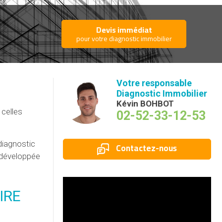
Devis immédiat
pour votre diagnostic immobilier
Votre responsable
Diagnostic Immobilier
Kévin BOHBOT
celles
02-52-33-12-53
 diagnostic
Contactez-nous
, développée
IRE