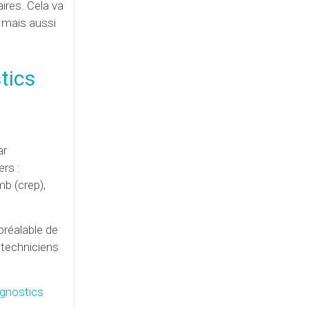
ires. Cela va
é mais aussi
tics
ar
ers :
b (crep),
préalable de
 techniciens
agnostics